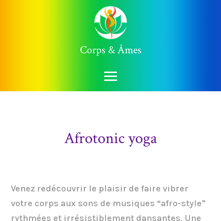
Corps & Âmes
Afrotonic yoga
Venez redécouvrir le plaisir de faire vibrer
votre corps aux sons de musiques “afro-style”
rythmées et irrésistiblement dansantes. Une