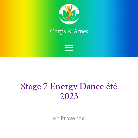
Corps & Âmes
Stage 7 Energy Dance été
2023
en Provence